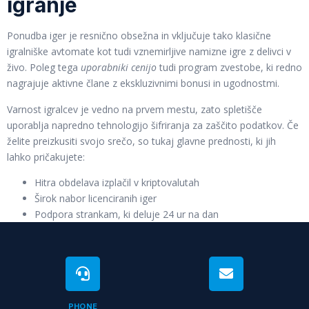
igranje
Ponudba iger je resnično obsežna in vključuje tako klasične
igralniške avtomate kot tudi vznemirljive namizne igre z delivci v
živo. Poleg tega
uporabniki cenijo
tudi program zvestobe, ki redno
nagrajuje aktivne člane z ekskluzivnimi bonusi in ugodnostmi.
Varnost igralcev je vedno na prvem mestu, zato spletišče
uporablja napredno tehnologijo šifriranja za zaščito podatkov. Če
želite preizkusiti svojo srečo, so tukaj glavne prednosti, ki jih
lahko pričakujete:
Hitra obdelava izplačil v kriptovalutah
Širok nabor licenciranih iger
Podpora strankam, ki deluje 24 ur na dan
PHONE