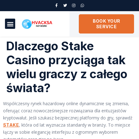
BOOK YOUR
SERVICE
Dlaczego Stake
Casino przyciąga tak
wielu graczy z całego
świata?
Współczesny rynek hazardowy online dynamicznie się zmienia,
oferując coraz nowocześniejsze rozwiązania dla entuzjastów
kryptowalut. Jeśli szukasz bezpiecznej platformy do gry, sprawdź
, która od lat wyznacza standardy w branży. To miejsce
STAKE
łączy w sobie elegancję interfejsu z ogromnym wyborem