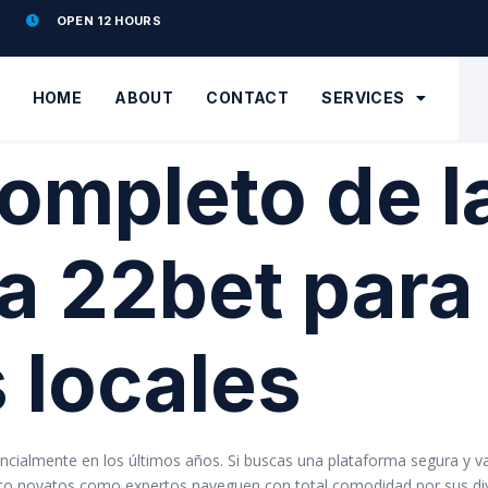
OPEN 12 HOURS
HOME
ABOUT
CONTACT
SERVICES
completo de l
a 22bet para
 locales
ncialmente en los últimos años. Si buscas una plataforma segura y va
e tanto novatos como expertos naveguen con total comodidad por sus di