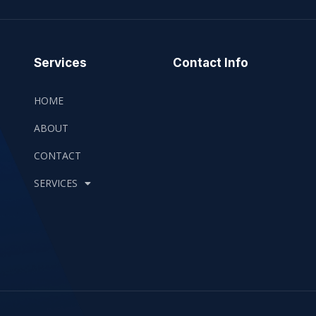
Services
Contact Info
HOME
ABOUT
CONTACT
SERVICES