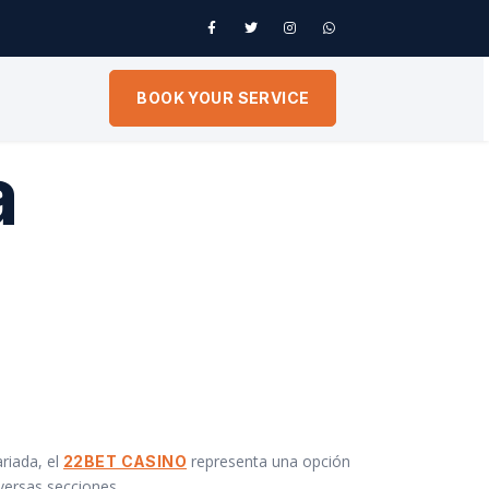
BOOK YOUR SERVICE
a
riada, el
representa una opción
22BET CASINO
versas secciones.