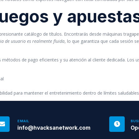
 juegos y apuesta
presionante catálogo de títulos. Encontrarás desde máquinas tragape
ia de usuario es realmente fluida
, lo que garantiza que cada sesión s
 métodos de pago eficientes y su atención al cliente dedicada. Los us
al
s
lidad para mantener el entretenimiento dentro de límites saludables 
EMAIL
BUS
info@hvacksanetwork.com
Op