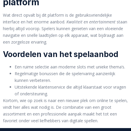
platform
Wat direct opvalt bij dit platform is de gebruiksvriendelijke
interface en het enorme aanbod.
Kwaliteit en entertainment
staan
hierbij altijd voorop. Spelers kunnen genieten van een vloeiende
navigatie en snelle laadtijden op elk apparaat, wat bijdraagt aan
een zorgeloze ervaring.
Voordelen van het spelaanbod
Een ruime selectie aan moderne slots met unieke thema’s.
Regelmatige bonussen die de spelervaring aanzienlijk
kunnen verbeteren.
Uitstekende klantenservice die altijd klaarstaat voor vragen
of ondersteuning.
Kortom, wie op zoek is naar een nieuwe plek om online te spelen,
vindt hier alles wat nodig is. De combinatie van een groot
assortiment en een professionele aanpak maakt het tot een
favoriet onder veel liefhebbers van digitale spellen.