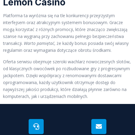
Lemon Casino
Platforma ta wyróżnia się na tle konkurencji przejrzystym
interfejsem oraz atrakcyjnym systemem bonusowym. Gracze
mogą korzystać z różnych promocji, które znacząco zwiększają
szanse na wygraną przy zachowaniu pełnego bezpieczeństwa
transakcji.
Warto pamiętać
, że każdy bonus posiada swój własny
regulamin oraz wymagania dotyczące obrotu środkami.
Oferta serwisu obejmuje szeroki wachlarz nowoczesnych slotów,
od klasycznych owocówek po rozbudowane gry z progresywnym
jackpotem. Dzięki współpracy z renomowanymi dostawcami
oprogramowania, każdy użytkownik otrzymuje dostęp do
najwyższej jakości produkcji, które działają płynnie zarówno na
komputerach, jak i urządzeniach mobilnych.