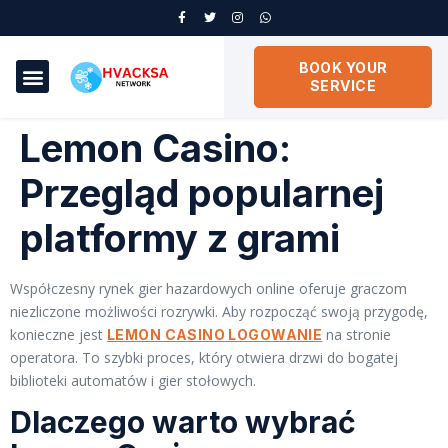
BOOK YOUR
SERVICE
Lemon Casino:
Przegląd popularnej
platformy z grami
Współczesny rynek gier hazardowych online oferuje graczom
niezliczone możliwości rozrywki. Aby rozpocząć swoją przygodę,
konieczne jest
na stronie
LEMON CASINO LOGOWANIE
operatora. To szybki proces, który otwiera drzwi do bogatej
biblioteki automatów i gier stołowych.
Dlaczego warto wybrać