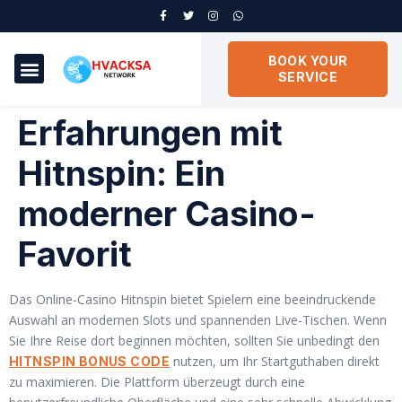
BOOK YOUR
SERVICE
Erfahrungen mit
Hitnspin: Ein
moderner Casino-
Favorit
Das Online-Casino Hitnspin bietet Spielern eine beeindruckende
Auswahl an modernen Slots und spannenden Live-Tischen. Wenn
Sie Ihre Reise dort beginnen möchten, sollten Sie unbedingt den
nutzen, um Ihr Startguthaben direkt
HITNSPIN BONUS CODE
zu maximieren. Die Plattform überzeugt durch eine