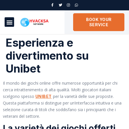
BOOK YOUR
SERVICE
Esperienza e
divertimento su
Unibet
Il mondo dei giochi online offre numerose opportunità per chi
cerca intrattenimento di alta qualità. Molti giocatori italiani
scelgono spesso
per la varietà delle sue proposte.
UNIBET
Questa piattaforma si distingue per un’interfaccia intuitiva e una
selezione curata di titoli che soddisfano sia i principianti che i
veterani del settore.
La varietà dei giochi offerti