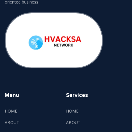
oriented business
Menu
Services
HOME
HOME
ABOUT
ABOUT