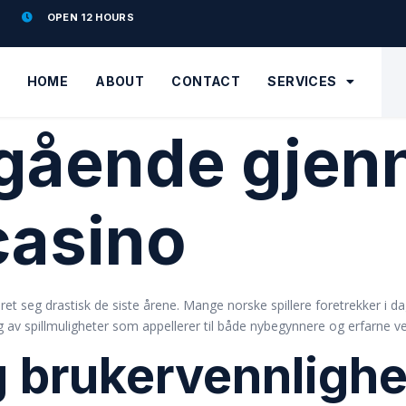
OPEN 12 HOURS
HOME
ABOUT
CONTACT
SERVICES
gående gje
casino
t seg drastisk de siste årene. Mange norske spillere foretrekker i d
lg av spillmuligheter som appellerer til både nybegynnere og erfarne v
g brukervennlighe