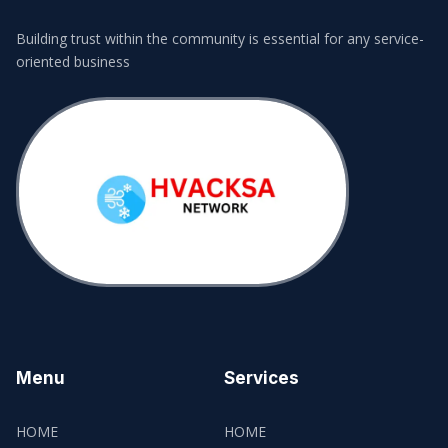
Building trust within the community is essential for any service-
oriented business
Menu
Services
HOME
HOME