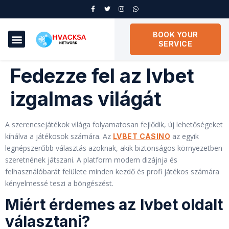
BOOK YOUR
SERVICE
Fedezze fel az lvbet
izgalmas világát
A szerencsejátékok világa folyamatosan fejlődik, új lehetőségeket
kínálva a játékosok számára. Az
az egyik
LVBET CASINO
legnépszerűbb választás azoknak, akik biztonságos környezetben
szeretnének játszani. A platform modern dizájnja és
felhasználóbarát felülete minden kezdő és profi játékos számára
kényelmessé teszi a böngészést.
Miért érdemes az lvbet oldalt
választani?