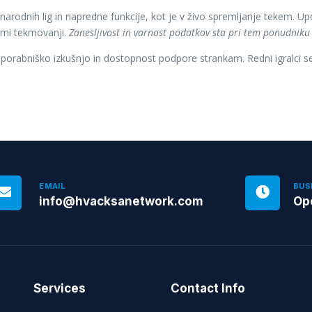
arodnih lig in napredne funkcije, kot je v živo spremljanje tekem. Upo
mi tekmovanji.
Zanesljivost in varnost podatkov sta pri tem ponudnik
i uporabniško izkušnjo in dostopnost podpore strankam. Redni igralci s
EMAIL
BUS
info@hvacksanetwork.com
Op
Services
Contact Info