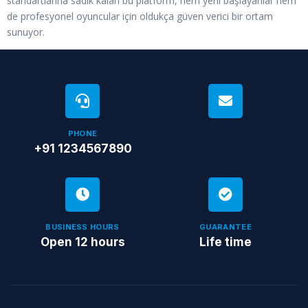
standartlarına sadık kalan bu platform, hem yeni başlayanlar hem
de profesyonel oyuncular için oldukça güven verici bir ortam
sunuyor.
PHONE
+91 1234567890
BUSINESS HOURS
GUARANTEE
Open 12 hours
Life time