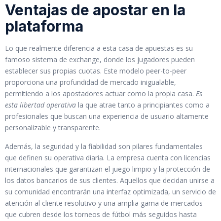
Ventajas de apostar en la
plataforma
Lo que realmente diferencia a esta casa de apuestas es su
famoso sistema de exchange, donde los jugadores pueden
establecer sus propias cuotas. Este modelo peer-to-peer
proporciona una profundidad de mercado inigualable,
permitiendo a los apostadores actuar como la propia casa.
Es
esta libertad operativa
la que atrae tanto a principiantes como a
profesionales que buscan una experiencia de usuario altamente
personalizable y transparente.
Además, la seguridad y la fiabilidad son pilares fundamentales
que definen su operativa diaria. La empresa cuenta con licencias
internacionales que garantizan el juego limpio y la protección de
los datos bancarios de sus clientes. Aquellos que decidan unirse a
su comunidad encontrarán una interfaz optimizada, un servicio de
atención al cliente resolutivo y una amplia gama de mercados
que cubren desde los torneos de fútbol más seguidos hasta