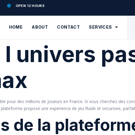
OPEN 12 HOURS
HOME
ABOUT
CONTACT
SERVICES
 l univers p
max
ble pour des millions de joueurs en France. Si vous cherchez des conse
lateforme propose une experience de jeu fluide et securisee, parfai
s de la plateform