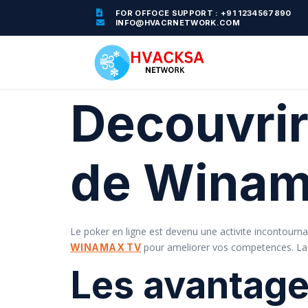
FOR OFFOCE SUPPORT : +91 1234567890
INFO@HVACRNETWORK.COM
Decouvrir
de Wina
Le poker en ligne est devenu une activite incontourna
pour ameliorer vos competences. La p
WINAMAX TV
Les avantage