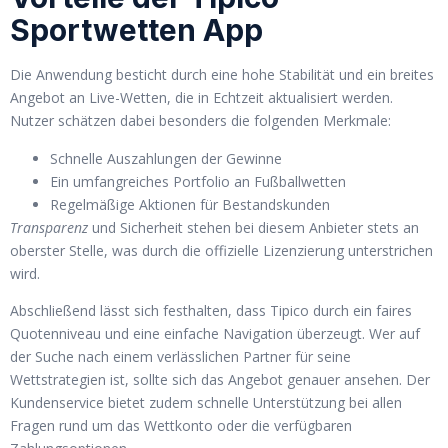
Sportwetten App
Die Anwendung besticht durch eine hohe Stabilität und ein breites
Angebot an Live-Wetten, die in Echtzeit aktualisiert werden.
Nutzer schätzen dabei besonders die folgenden Merkmale:
Schnelle Auszahlungen der Gewinne
Ein umfangreiches Portfolio an Fußballwetten
Regelmäßige Aktionen für Bestandskunden
Transparenz
und Sicherheit stehen bei diesem Anbieter stets an
oberster Stelle, was durch die offizielle Lizenzierung unterstrichen
wird.
Abschließend lässt sich festhalten, dass Tipico durch ein faires
Quotenniveau und eine einfache Navigation überzeugt. Wer auf
der Suche nach einem verlässlichen Partner für seine
Wettstrategien ist, sollte sich das Angebot genauer ansehen. Der
Kundenservice bietet zudem schnelle Unterstützung bei allen
Fragen rund um das Wettkonto oder die verfügbaren