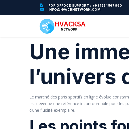
FOR OFFOCE SUPPORT : +91 1234567890
INFO@HVACRNETWORK.COM
Une imme
l’univers
Le marché des paris sportifs en ligne évolue constam
est devenue une référence incontournable pour les pari
d’une fluidité exemplaire.
Les points fo