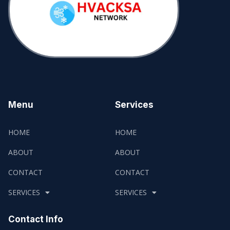
Menu
Services
HOME
HOME
ABOUT
ABOUT
CONTACT
CONTACT
SERVICES
SERVICES
Contact Info