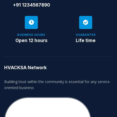
+91 1234567890
BUSINESS HOURS
GUARANTEE
Open 12 hours
Life time
HVACKSA Network
Building trust within the community is essential for any service-
oriented business