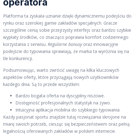
operatora
Platforma ta zyskała uznanie dzięki dynamicznemu podejściu do
rynku oraz szerokiej gamie zakładów specjalnych. Gracze
szczególnie cenią sobie przejrzysty interfejs oraz bardzo szybkie
wypłaty środków, co znacząco poprawia komfort codziennego
korzystania z serwisu.
Regularne bonusy
oraz innowacyjne
podejście do typowania sprawiają, że marka ta wyróżnia się na
tle konkurencji.
Podsumowując, warto zwrócić uwagę na kilka kluczowych
aspektów oferty, które przyciągają nowych użytkowników
każdego dnia. Są to przede wszystkim:
Bardzo bogata oferta na dyscypliny niszowe.
Dostępność profesjonalnych statystyk na żywo.
Intuicyjna aplikacja mobilna do szybkiego typowania.
Każdy pasjonat sportu znajdzie tutaj rozwiązania skrojone na
miarę swoich potrzeb, ciesząc się bezpieczeństwem oraz pełną
legalnością oferowanych zakładów w polskim internecie.