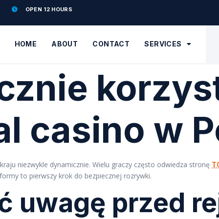
OPEN 12 HOURS
HOME
ABOUT
CONTACT
SERVICES
cznie korzys
tal casino w 
kraju niezwykle dynamicznie. Wielu graczy często odwiedza stronę
T
ormy to pierwszy krok do bezpiecznej rozrywki.
ć uwagę przed re