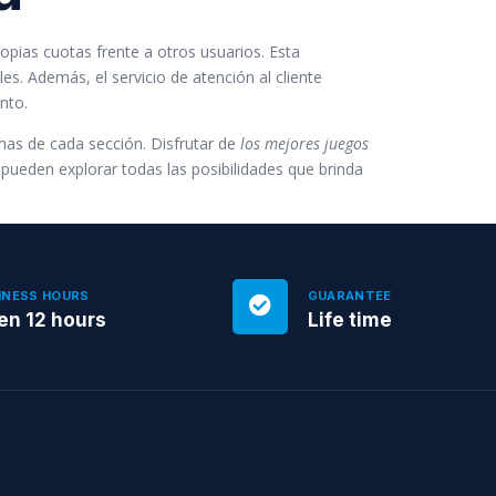
pias cuotas frente a otros usuarios. Esta
s. Además, el servicio de atención al cliente
nto.
mas de cada sección. Disfrutar de
los mejores juegos
 pueden explorar todas las posibilidades que brinda
INESS HOURS
GUARANTEE
en 12 hours
Life time