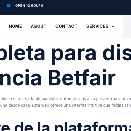
OPEN 12 HOURS
HOME
ABOUT
CONTACT
SERVICES
leta para dis
ncia Betfair
tible en el mercado de apuestas online gracias a su plataforma inno
una desde casa. Esta web ofrece una interfaz intuitiva que facilita t
e de la plataform