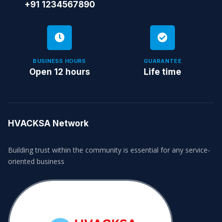
+91 1234567890
BUSINESS HOURS
GUARANTEE
Open 12 hours
Life time
HVACKSA Network
Building trust within the community is essential for any service-
oriented business