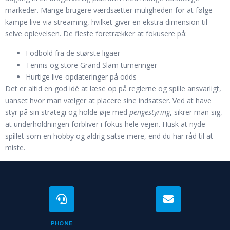
markeder. Mange brugere værdsætter muligheden for at følge
kampe live via streaming, hvilket giver en ekstra dimension til
selve oplevelsen. De fleste foretrækker at fokusere på:
Fodbold fra de største ligaer
Tennis og store Grand Slam turneringer
Hurtige live-opdateringer på odds
Det er altid en god idé at læse op på reglerne og spille ansvarligt,
uanset hvor man vælger at placere sine indsatser. Ved at have
styr på sin strategi og holde øje med
pengestyring
, sikrer man sig,
at underholdningen forbliver i fokus hele vejen. Husk at nyde
spillet som en hobby og aldrig satse mere, end du har råd til at
miste.
PHONE