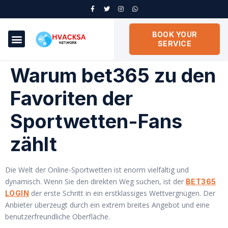
BOOK YOUR
SERVICE
Warum bet365 zu den
Favoriten der
Sportwetten-Fans
zählt
Die Welt der Online-Sportwetten ist enorm vielfältig und
dynamisch. Wenn Sie den direkten Weg suchen, ist der
BET365
der erste Schritt in ein erstklassiges Wettvergnügen. Der
LOGIN
Anbieter überzeugt durch ein extrem breites Angebot und eine
benutzerfreundliche Oberfläche.