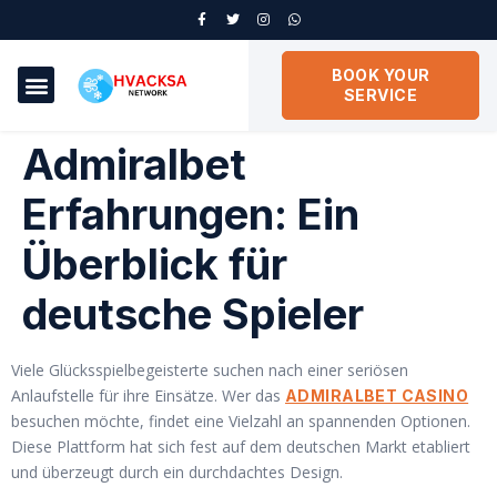
BOOK YOUR
SERVICE
Admiralbet
Erfahrungen: Ein
Überblick für
deutsche Spieler
Viele Glücksspielbegeisterte suchen nach einer seriösen
Anlaufstelle für ihre Einsätze. Wer das
ADMIRALBET CASINO
besuchen möchte, findet eine Vielzahl an spannenden Optionen.
Diese Plattform hat sich fest auf dem deutschen Markt etabliert
und überzeugt durch ein durchdachtes Design.