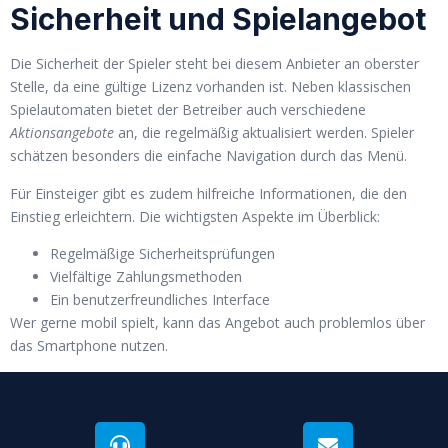
Sicherheit und Spielangebot
Die Sicherheit der Spieler steht bei diesem Anbieter an oberster
Stelle, da eine gültige Lizenz vorhanden ist. Neben klassischen
Spielautomaten bietet der Betreiber auch verschiedene
Aktionsangebote
an, die regelmäßig aktualisiert werden. Spieler
schätzen besonders die einfache Navigation durch das Menü.
Für Einsteiger gibt es zudem hilfreiche Informationen, die den
Einstieg erleichtern. Die wichtigsten Aspekte im Überblick:
Regelmäßige Sicherheitsprüfungen
Vielfältige Zahlungsmethoden
Ein benutzerfreundliches Interface
Wer gerne mobil spielt, kann das Angebot auch problemlos über
das Smartphone nutzen.