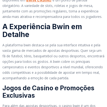
disponíveis em
é um ponto de partida
BWIN CASINO
obrigatório. A variedade de slots, roletas e jogos de mesa,
juntamente com as promoções regulares, torna a experiência
ainda mais atrativa e recompensadora para todos os jogadores.
A Experiência Bwin em
Detalhe
A plataforma bwin destaca-se pela sua interface intuitiva e pela
vasta gama de mercados de apostas desportivas. Quer seja um
fã de futebol, ténis, basquetebol ou outros desportos, encontrará
opções para todos os gostos. A bwin cobre os principais
campeonatos e eventos desportivos a nível mundial, oferecendo
odds competitivas e a possibilidade de apostar em tempo real,
acompanhando a emoção de cada partida.
Jogos de Casino e Promoções
Exclusivas
Para além das apostas desportivas, o casino bwin é um dos