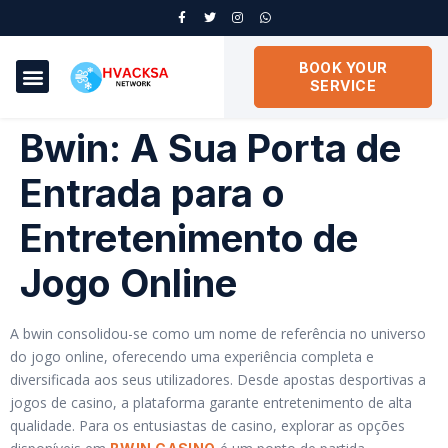
BOOK YOUR
SERVICE
Bwin: A Sua Porta de
Entrada para o
Entretenimento de
Jogo Online
A bwin consolidou-se como um nome de referência no universo
do jogo online, oferecendo uma experiência completa e
diversificada aos seus utilizadores. Desde apostas desportivas a
jogos de casino, a plataforma garante entretenimento de alta
qualidade. Para os entusiastas de casino, explorar as opções