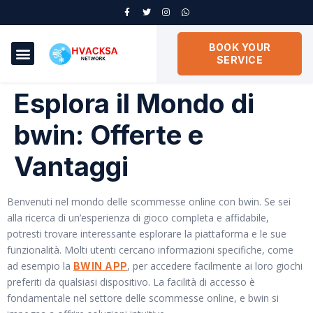
BOOK YOUR
SERVICE
Esplora il Mondo di
bwin: Offerte e
Vantaggi
Benvenuti nel mondo delle scommesse online con bwin. Se sei
alla ricerca di un’esperienza di gioco completa e affidabile,
potresti trovare interessante esplorare la piattaforma e le sue
funzionalità. Molti utenti cercano informazioni specifiche, come
ad esempio la
, per accedere facilmente ai loro giochi
BWIN APP
preferiti da qualsiasi dispositivo. La facilità di accesso è
fondamentale nel settore delle scommesse online, e bwin si