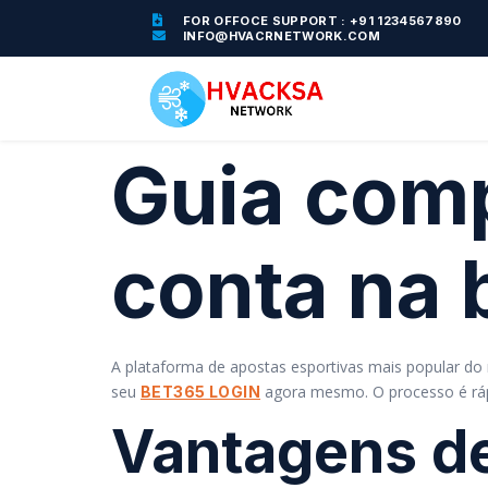
FOR OFFOCE SUPPORT : +91 1234567890
INFO@HVACRNETWORK.COM
Guia comp
conta na 
A plataforma de apostas esportivas mais popular do 
seu
agora mesmo. O processo é rápi
BET365 LOGIN
Vantagens de