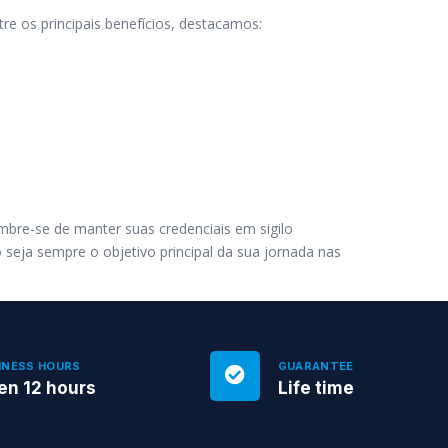
ntre os principais benefícios, destacamos:
embre-se de manter suas credenciais em sigilo
seja sempre o objetivo principal da sua jornada nas
INESS HOURS
GUARANTEE
en 12 hours
Life time