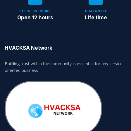
BUSINESS HOURS
GUARANTEE
Open 12 hours
Life time
HVACKSA Network
Building trust within the community is essential for any service-
oriented business