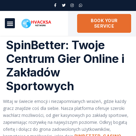
BOOK YOUR
SERVICE
SpinBetter: Twoje
Centrum Gier Online i
Zakładów
Sportowych
Witaj w świecie emocji i niezapomnianych wrażeń, gdzie każdy
gracz znajdzie coś dla siebie. Nasza platforma oferuje szeroki
wachlarz możliwości, od gier kasynowych po zakłady sportowe,
zapewniając rozrywkę na najwyższym poziomie. Odkryj bogatą
ofertę i dołącz do grona zadowolonych użytkowników,