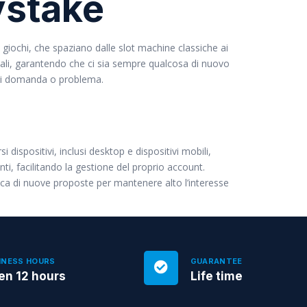
ystake
 giochi, che spaziano dalle slot machine classiche ai
cipali, garantendo che ci sia sempre qualcosa di nuovo
iasi domanda o problema.
 dispositivi, inclusi desktop e dispositivi mobili,
ti, facilitando la gestione del proprio account.
odica di nuove proposte per mantenere alto l’interesse
INESS HOURS
GUARANTEE
en 12 hours
Life time