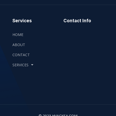
Services
Contact Info
HOME
ABOUT
CONTACT
SERVICES
© 2023 HVACKSA.COM